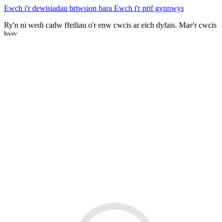
Ewch i'r dewisiadau briwsion bara
Ewch i'r prif gynnwys
Ry'n ni wedi cadw ffeiliau o'r enw cwcis ar eich dyfais. Mae'r cwcis
hyn:
yn hanfodol i'r safle allu gweithio
Byddem hefyd yn hoffi cadw rhai cwcis i'n helpu ni:
i wella'n gwefan drwy gasglu a chofnodi gwybodaeth ar sut
yr ydych yn defnyddio'r safle
Newid gosodiadau cwcis
Derbyn cwcis
LLYW.CYMRU
English
Mewngofnodi
You are here:
Hafan