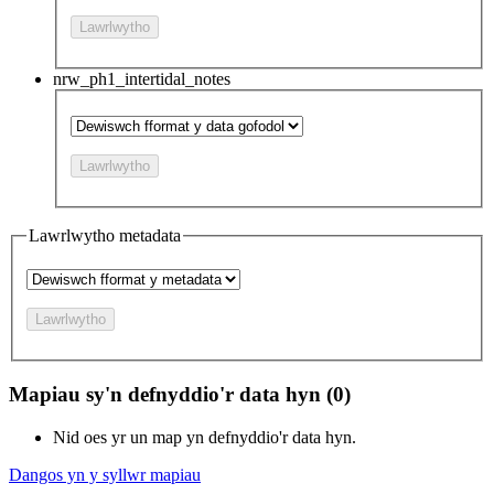
Lawrlwytho
nrw_ph1_intertidal_notes
Lawrlwytho
Lawrlwytho metadata
Lawrlwytho
Mapiau sy'n defnyddio'r data hyn (0)
Nid oes yr un map yn defnyddio'r data hyn.
Dangos yn y syllwr mapiau