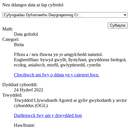
Neu ddangos data ar fap cyfredol
Math:
Data gofodol
Categori:
Biota
Fflora a / neu ffawna yn yr amgylchedd naturiol.
Enghreifftiau: bywyd gwyllt, llystyfiant, gwyddorau biolegol,
ecoleg, anialwch, morfil, gwlyptiroedd, cynefin
Chwiliwch am fwy o ddata yn y categori hwn.
Dyddiad cyhoeddi:
24 Hydref 2022
Trwydded:
Trwydded Llywodraeth Agored ar gyfer gwybodaeth y sector
cyhoeddus (OGL)
Darllenwch fwy am y drwydded hon
Hawlfraint: