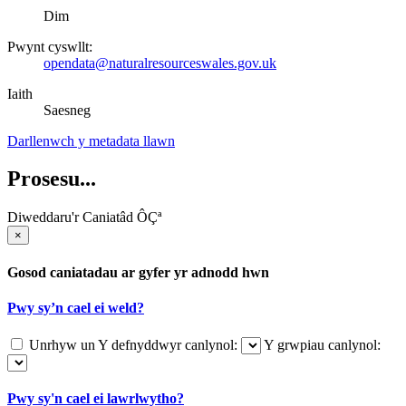
Dim
Pwynt cyswllt:
opendata@naturalresourceswales.gov.uk
Iaith
Saesneg
Darllenwch y metadata llawn
Prosesu...
Diweddaru'r Caniatâd ÔÇª
×
Gosod caniatadau ar gyfer yr adnodd hwn
Pwy sy’n cael ei weld?
Unrhyw un
Y defnyddwyr canlynol:
Y grwpiau canlynol:
Pwy sy'n cael ei lawrlwytho?