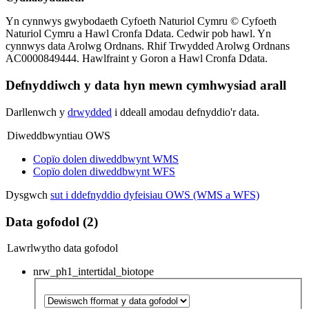
Yn cynnwys gwybodaeth Cyfoeth Naturiol Cymru © Cyfoeth
Naturiol Cymru a Hawl Cronfa Ddata. Cedwir pob hawl. Yn
cynnwys data Arolwg Ordnans. Rhif Trwydded Arolwg Ordnans
AC0000849444. Hawlfraint y Goron a Hawl Cronfa Ddata.
Defnyddiwch y data hyn mewn cymhwysiad arall
Darllenwch y
drwydded
i ddeall amodau defnyddio'r data.
Diweddbwyntiau OWS
Copïo dolen diweddbwynt WMS
Copïo dolen diweddbwynt WFS
Dysgwch
sut i ddefnyddio dyfeisiau OWS (WMS a WFS)
Data gofodol (2)
Lawrlwytho data gofodol
nrw_ph1_intertidal_biotope