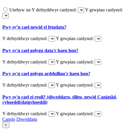
Unrhyw un
Y defnyddwyr canlynol:
Y grwpiau canlynol:
Pwy sy’n cael newid ei fetadata?
Y defnyddwyr canlynol:
Y grwpiau canlynol:
Pwy sy'n cael golygu data'r haen hon?
Y defnyddwyr canlynol:
Y grwpiau canlynol:
Pwy sy'n cael golygu arddulliau'r haen hon?
Y defnyddwyr canlynol:
Y grwpiau canlynol:
Pwy sy'n cael ei reoli? (diweddaru, dileu, newid Caniatâd,
cyhoeddi/datgyhoeddi)
Y defnyddwyr canlynol:
Y grwpiau canlynol:
Canslo
Diweddaru
×