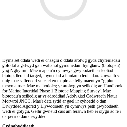
Dyma set ddata wedi ei chasglu o ddata arolwg gyda chyfeiriadau
gofodol a gafwyd gan wahanol gymunedau rhynglanw (biotopau)
yng Nghymru. Mae mapiau'n cynnwys gwybodaeth ar leoliad
biotop, lleoliad targed, mynediad a lluniau o leoliadau. Unwaith yn
unig mae safleoedd yn cael eu mapio ac felly maent yn "giplun"
mewn amser. Mae methodoleg yr arolwg yn seiliedig ar 'Handbook
for Marine Intertidal Phase 1 Biotope Mapping Survey'. Mae
biotopau'n seiliedig ar yr adroddiad Adolygiad Cadwraeth Natur
Morwrol JNCC. Mae'r data sydd ar gael i'r cyhoedd o dan
Drwydded Agored y Llywodraeth yn cynnwys peth gwybodaeth
wedi ei golygu. Gellir gwneud cais am fersiwn heb ei olygu ac fe'i
darperir o dan drwydded.
Cydnabyddiaeth