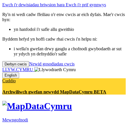
Ewch i'r dewisiadau briwsion bara
Ewch i'r prif gynnwys
Ry'n ni wedi cadw ffeiliau o'r enw cwcis ar eich dyfais. Mae'r cwcis
hyn:
yn hanfodol i'r safle allu gweithio
Byddem hefyd yn hoffi cadw rhai cwcis i'n helpu ni:
i wella'n gwefan drwy gasglu a chofnodi gwybodaeth ar sut
yr ydych yn defnyddio'r safle
Newid gosodiadau cwcis
Derbyn cwcis
LLYW.CYMRU
English
Cuddio
Archwiliwch gwefan newydd MapDataCymru BETA
Mewngofnodi