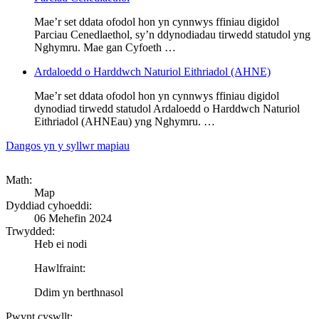
Mae’r set ddata ofodol hon yn cynnwys ffiniau digidol
Parciau Cenedlaethol, sy’n ddynodiadau tirwedd statudol yng
Nghymru. Mae gan Cyfoeth …
Ardaloedd o Harddwch Naturiol Eithriadol (AHNE)
Mae’r set ddata ofodol hon yn cynnwys ffiniau digidol
dynodiad tirwedd statudol Ardaloedd o Harddwch Naturiol
Eithriadol (AHNEau) yng Nghymru. …
Dangos yn y syllwr mapiau
Math:
Map
Dyddiad cyhoeddi:
06 Mehefin 2024
Trwydded:
Heb ei nodi
Hawlfraint:
Ddim yn berthnasol
Pwynt cyswllt: