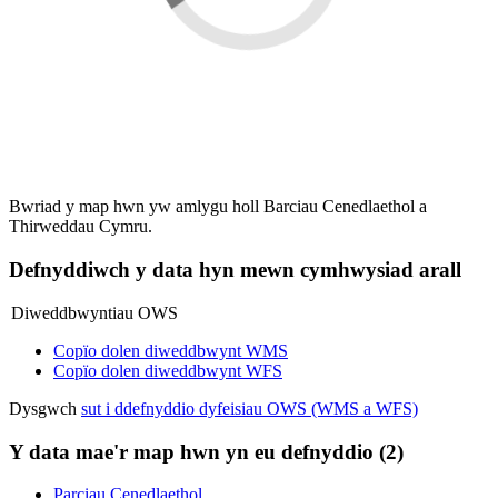
Bwriad y map hwn yw amlygu holl Barciau Cenedlaethol a
Thirweddau Cymru.
Defnyddiwch y data hyn mewn cymhwysiad arall
Diweddbwyntiau OWS
Copïo dolen diweddbwynt WMS
Copïo dolen diweddbwynt WFS
Dysgwch
sut i ddefnyddio dyfeisiau OWS (WMS a WFS)
Y data mae'r map hwn yn eu defnyddio (2)
Parciau Cenedlaethol