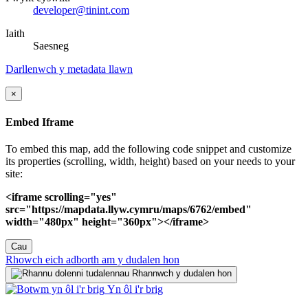
developer@tinint.com
Iaith
Saesneg
Darllenwch y metadata llawn
×
Embed Iframe
To embed this map, add the following code snippet and customize
its properties (scrolling, width, height) based on your needs to your
site:
<iframe scrolling="yes"
src="https://mapdata.llyw.cymru/maps/6762/embed"
width="480px" height="360px"></iframe>
Cau
Rhowch eich adborth am y dudalen hon
Rhannwch y dudalen hon
Yn ôl i'r brig