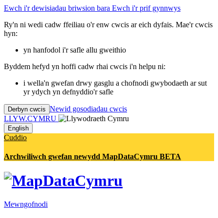
Ewch i'r dewisiadau briwsion bara
Ewch i'r prif gynnwys
Ry'n ni wedi cadw ffeiliau o'r enw cwcis ar eich dyfais. Mae'r cwcis
hyn:
yn hanfodol i'r safle allu gweithio
Byddem hefyd yn hoffi cadw rhai cwcis i'n helpu ni:
i wella'n gwefan drwy gasglu a chofnodi gwybodaeth ar sut
yr ydych yn defnyddio'r safle
Newid gosodiadau cwcis
Derbyn cwcis
LLYW.CYMRU
English
Cuddio
Archwiliwch gwefan newydd MapDataCymru BETA
Mewngofnodi