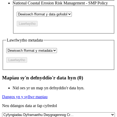
National Coastal Erosion Risk Management - SMP Policy
Lawrlwytho
Lawrlwytho metadata
Lawrlwytho
Mapiau sy'n defnyddio'r data hyn (0)
Nid oes yr un map yn defnyddio'r data hyn.
Dangos yn y syllwr mapiau
Neu ddangos data ar fap cyfredol