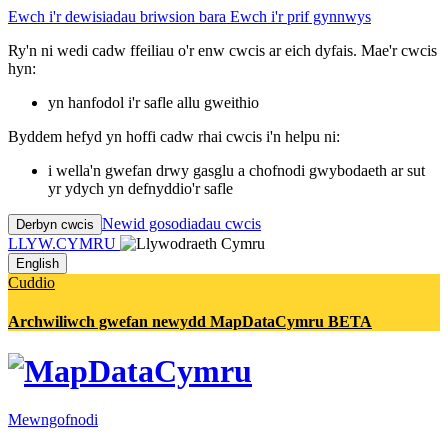
Ewch i'r dewisiadau briwsion bara
Ewch i'r prif gynnwys
Ry'n ni wedi cadw ffeiliau o'r enw cwcis ar eich dyfais. Mae'r cwcis
hyn:
yn hanfodol i'r safle allu gweithio
Byddem hefyd yn hoffi cadw rhai cwcis i'n helpu ni:
i wella'n gwefan drwy gasglu a chofnodi gwybodaeth ar sut
yr ydych yn defnyddio'r safle
Newid gosodiadau cwcis
Derbyn cwcis
LLYW.CYMRU
English
Cuddio
Archwiliwch gwefan newydd MapDataCymru BETA
Mewngofnodi