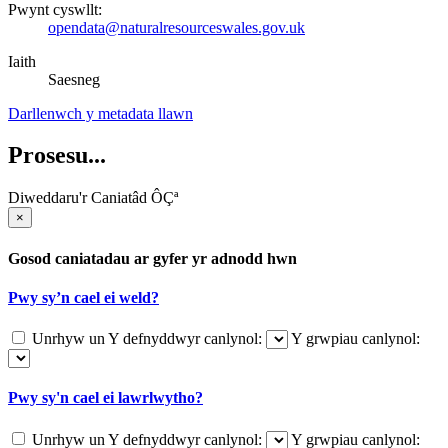
Pwynt cyswllt:
opendata@naturalresourceswales.gov.uk
Iaith
Saesneg
Darllenwch y metadata llawn
Prosesu...
Diweddaru'r Caniatâd ÔÇª
×
Gosod caniatadau ar gyfer yr adnodd hwn
Pwy sy’n cael ei weld?
Unrhyw un
Y defnyddwyr canlynol:
Y grwpiau canlynol:
Pwy sy'n cael ei lawrlwytho?
Unrhyw un
Y defnyddwyr canlynol:
Y grwpiau canlynol: