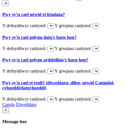
Pwy sy’n cael newid ei fetadata?
Y defnyddwyr canlynol:
Y grwpiau canlynol:
Pwy sy'n cael golygu data'r haen hon?
Y defnyddwyr canlynol:
Y grwpiau canlynol:
Pwy sy'n cael golygu arddulliau'r haen hon?
Y defnyddwyr canlynol:
Y grwpiau canlynol:
Pwy sy'n cael ei reoli? (diweddaru, dileu, newid Caniatâd,
cyhoeddi/datgyhoeddi)
Y defnyddwyr canlynol:
Y grwpiau canlynol:
Canslo
Diweddaru
×
Message box