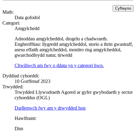
Math:
Data gofodol
Categori:
Amgylchedd
Adnoddau amgylcheddol, diogelu a chadwraeth.
Enghreifftiau: llygredd amgylcheddol, storio a thrin gwastraff,
asesu effaith amgylcheddol, monitro risg amgylcheddol,
gwarchodfeydd natur, tirwedd
Chwiliwch am fwy o ddata yn y categori hwn.
Dyddiad cyhoeddi:
10 Gorffenaf 2023
Trwydded:
Trwydded Llywodraeth Agored ar gyfer gwybodaeth y sector
cyhoeddus (OGL)
Darllenwch fwy am y drwydded hon
Hawlfraint:
Dim