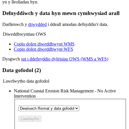
yn y lleoliadau hyn.
Defnyddiwch y data hyn mewn cymhwysiad arall
Darllenwch y
drwydded
i ddeall amodau defnyddio'r data.
Diweddbwyntiau OWS
Copïo dolen diweddbwynt WMS
Copïo dolen diweddbwynt WFS
Dysgwch
sut i ddefnyddio dyfeisiau OWS (WMS a WFS)
Data gofodol (2)
Lawrlwytho data gofodol
National Coastal Erosion Risk Management - No Active
Intervention
Lawrlwytho