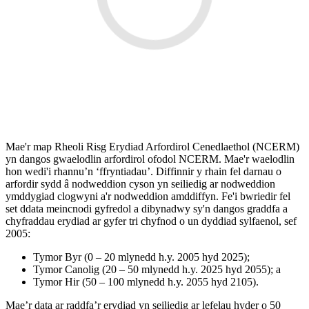
Mae'r map Rheoli Risg Erydiad Arfordirol Cenedlaethol (NCERM)
yn dangos gwaelodlin arfordirol ofodol NCERM. Mae'r waelodlin
hon wedi'i rhannu’n ‘ffryntiadau’. Diffinnir y rhain fel darnau o
arfordir sydd â nodweddion cyson yn seiliedig ar nodweddion
ymddygiad clogwyni a'r nodweddion amddiffyn. Fe'i bwriedir fel
set ddata meincnodi gyfredol a dibynadwy sy'n dangos graddfa a
chyfraddau erydiad ar gyfer tri chyfnod o un dyddiad sylfaenol, sef
2005:
Tymor Byr (0 – 20 mlynedd h.y. 2005 hyd 2025);
Tymor Canolig (20 – 50 mlynedd h.y. 2025 hyd 2055); a
Tymor Hir (50 – 100 mlynedd h.y. 2055 hyd 2105).
Mae’r data ar raddfa’r erydiad yn seiliedig ar lefelau hyder o 50