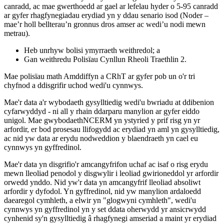
canradd, ac mae gwerthoedd ar gael ar lefelau hyder o 5-95 canradd
ar gyfer rhagfynegiadau erydiad yn y ddau senario isod (Noder –
mae’r holl bellterau’n gronnus dros amser ac wedi’u nodi mewn
metrau).
Heb unrhyw bolisi ymyrraeth weithredol; a
Gan weithredu Polisïau Cynllun Rheoli Traethlin 2.
Mae polisïau math Amddiffyn a CRhT ar gyfer pob un o'r tri
chyfnod a ddisgrifir uchod wedi'u cynnwys.
Mae'r data a'r wybodaeth gysylltiedig wedi'u bwriadu at ddibenion
cyfarwyddyd - ni all y rhain ddarparu manylion ar gyfer eiddo
unigol. Mae gwybodaethNCERM yn ystyried y prif risg yn yr
arfordir, er bod prosesau llifogydd ac erydiad yn aml yn gysylltiedig,
ac nid yw data ar erydu nodweddion y blaendraeth yn cael eu
cynnwys yn gyffredinol.
Mae'r data yn disgrifio'r amcangyfrifon uchaf ac isaf o risg erydu
mewn lleoliad penodol y disgwylir i leoliad gwirioneddol yr arfordir
orwedd ynddo. Nid yw'r data yn amcangyfrif lleoliad absoliwt
arfordir y dyfodol. Yn gyffredinol, nid yw manylion ardaloedd
daearegol cymhleth, a elwir yn "glogwyni cymhleth", wedi'u
cynnwys yn gyffredinol yn y set ddata oherwydd yr ansicrwydd
cynhenid sy'n gysylltiedig â rhagfynegi amseriad a maint yr erydiad