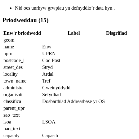
Nid oes unrhyw grwpiau yn defnyddio’r data hyn..
Priodweddau (15)
Enw'r briodwedd
Label
Disgrifiad
geom
name
Enw
uprn
UPRN
postcode_l
Cod Post
street_des
Stryd
locality
Ardal
town_name
Tref
administra
Gweinyddydd
organisati
Sefydliad
classifica
Dosbarthiad Addressbase yr OS
parent_upr
sao_text
lsoa
LSOA
pao_text
capacity
Capasiti