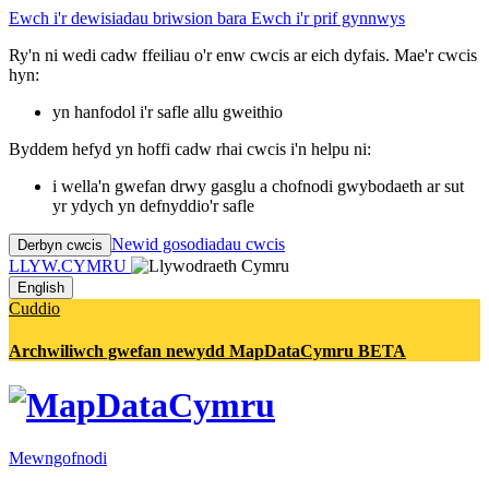
Ewch i'r dewisiadau briwsion bara
Ewch i'r prif gynnwys
Ry'n ni wedi cadw ffeiliau o'r enw cwcis ar eich dyfais. Mae'r cwcis
hyn:
yn hanfodol i'r safle allu gweithio
Byddem hefyd yn hoffi cadw rhai cwcis i'n helpu ni:
i wella'n gwefan drwy gasglu a chofnodi gwybodaeth ar sut
yr ydych yn defnyddio'r safle
Newid gosodiadau cwcis
Derbyn cwcis
LLYW.CYMRU
English
Cuddio
Archwiliwch gwefan newydd MapDataCymru BETA
Mewngofnodi