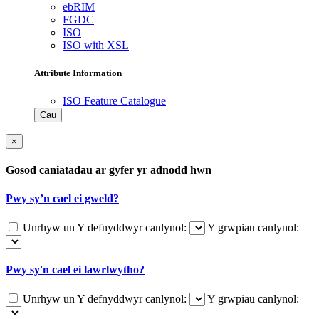
ebRIM
FGDC
ISO
ISO with XSL
Attribute Information
ISO Feature Catalogue
Cau
×
Gosod caniatadau ar gyfer yr adnodd hwn
Pwy sy’n cael ei gweld?
Unrhyw un
Y defnyddwyr canlynol:
Y grwpiau canlynol:
Pwy sy'n cael ei lawrlwytho?
Unrhyw un
Y defnyddwyr canlynol:
Y grwpiau canlynol: