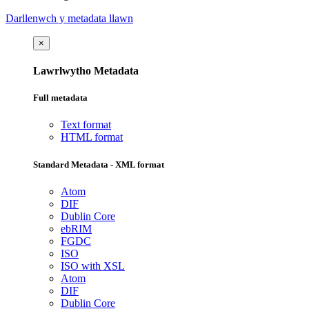
Darllenwch y metadata llawn
×
Lawrlwytho Metadata
Full metadata
Text format
HTML format
Standard Metadata - XML format
Atom
DIF
Dublin Core
ebRIM
FGDC
ISO
ISO with XSL
Atom
DIF
Dublin Core