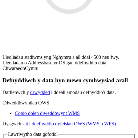
Lleoliadau stadiwms yng Nghymru a all ddal 4500 neu fwy.
Lleoliadau o Addressbase yr OS gan ddefnyddio data
ChwaraeonCymru
Defnyddiwch y data hyn mewn cymhwysiad arall
Darllenwch y
drwydded
i ddeall amodau defnyddio'r data.
Diweddbwyntiau OWS
Copïo dolen diweddbwynt WMS
Dysgwch
sut i ddefnyddio dyfeisiau OWS (WMS a WFS)
Lawrlwytho data gofodol