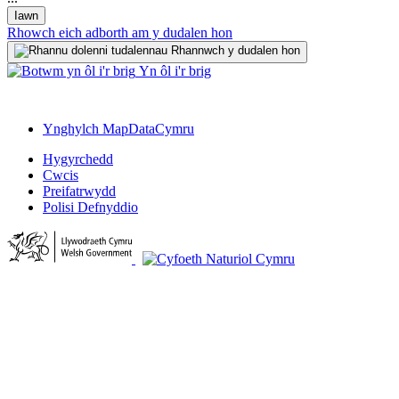
Iawn
Rhowch eich adborth am y dudalen hon
Rhannwch y dudalen hon
Yn ôl i'r brig
Ynghylch MapDataCymru
Hygyrchedd
Cwcis
Preifatrwydd
Polisi Defnyddio