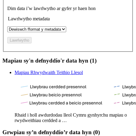
Dim data i’w lawrlwytho ar gyfer yr haen hon
Lawrlwytho metadata
Lawrlwytho
Mapiau sy'n defnyddio'r data hyn (1)
Mapiau Rhwydwaith Teithio Llesol
Rhaid i holl awdurdodau lleol Cymru gynhyrchu mapiau o
rwydweithiau cerdded a …
Grwpiau sy’n defnyddio’r data hyn (0)