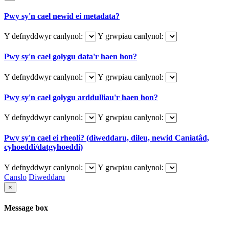
Pwy sy'n cael newid ei metadata?
Y defnyddwyr canlynol:
Y grwpiau canlynol:
Pwy sy'n cael golygu data'r haen hon?
Y defnyddwyr canlynol:
Y grwpiau canlynol:
Pwy sy'n cael golygu arddulliau'r haen hon?
Y defnyddwyr canlynol:
Y grwpiau canlynol:
Pwy sy'n cael ei rheoli? (diweddaru, dileu, newid Caniatâd,
cyhoeddi/datgyhoeddi)
Y defnyddwyr canlynol:
Y grwpiau canlynol:
Canslo
Diweddaru
×
Message box
...