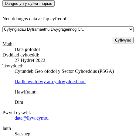
Dangos yn y syllwr mapiau
Neu ddangos data ar fap cyfredol
Math:
Data gofodol
Dyddiad cyhoeddi:
27 Hydref 2022
Trwydded:
Cytundeb Geo-ofodol y Sector Cyhoeddus (PSGA)
Darllenwch fwy am y drwydded hon
Hawlfraint:
Dim
Pwynt cyswllt:
data@llyw.cymru
Iaith
Saesneg