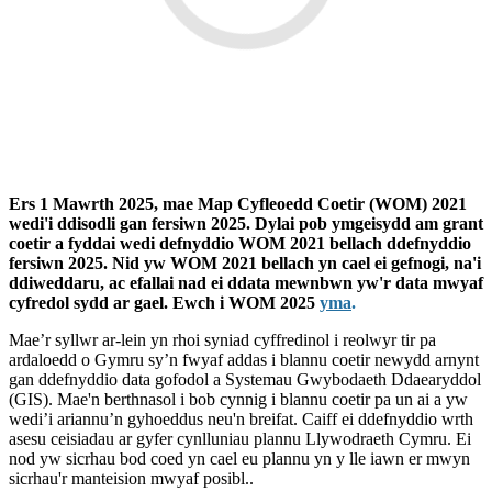
Ers 1 Mawrth 2025, mae Map Cyfleoedd Coetir (WOM) 2021
wedi'i ddisodli gan fersiwn 2025. Dylai pob ymgeisydd am grant
coetir a fyddai wedi defnyddio WOM 2021 bellach ddefnyddio
fersiwn 2025. Nid yw WOM 2021 bellach yn cael ei gefnogi, na'i
ddiweddaru, ac efallai nad ei ddata mewnbwn yw'r data mwyaf
cyfredol sydd ar gael. Ewch i WOM 2025
yma
.
Mae’r syllwr ar-lein yn rhoi syniad cyffredinol i reolwyr tir pa
ardaloedd o Gymru sy’n fwyaf addas i blannu coetir newydd arnynt
gan ddefnyddio data gofodol a Systemau Gwybodaeth Ddaearyddol
(GIS). Mae'n berthnasol i bob cynnig i blannu coetir pa un ai a yw
wedi’i ariannu’n gyhoeddus neu'n breifat. Caiff ei ddefnyddio wrth
asesu ceisiadau ar gyfer cynlluniau plannu Llywodraeth Cymru. Ei
nod yw sicrhau bod coed yn cael eu plannu yn y lle iawn er mwyn
sicrhau'r manteision mwyaf posibl..