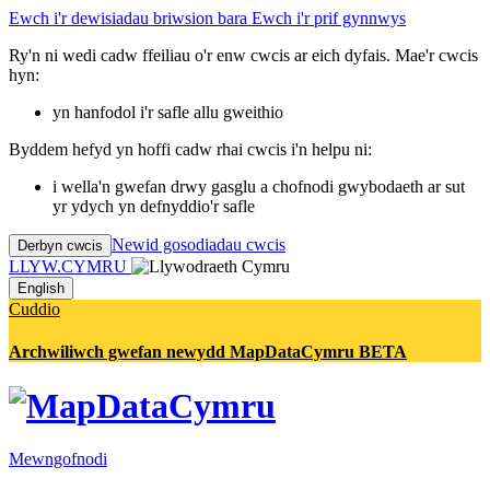
Ewch i'r dewisiadau briwsion bara
Ewch i'r prif gynnwys
Ry'n ni wedi cadw ffeiliau o'r enw cwcis ar eich dyfais. Mae'r cwcis
hyn:
yn hanfodol i'r safle allu gweithio
Byddem hefyd yn hoffi cadw rhai cwcis i'n helpu ni:
i wella'n gwefan drwy gasglu a chofnodi gwybodaeth ar sut
yr ydych yn defnyddio'r safle
Newid gosodiadau cwcis
Derbyn cwcis
LLYW.CYMRU
English
Cuddio
Archwiliwch gwefan newydd MapDataCymru BETA
Mewngofnodi