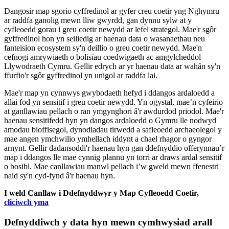
Dangosir map sgorio cyffredinol ar gyfer creu coetir yng Nghymru
ar raddfa ganolig mewn lliw gwyrdd, gan dynnu sylw at y
cyfleoedd gorau i greu coetir newydd ar lefel strategol. Mae'r sgôr
gyffredinol hon yn seiliedig ar haenau data o wasanaethau neu
fanteision ecosystem sy'n deillio o greu coetir newydd. Mae'n
cefnogi amrywiaeth o bolisïau coedwigaeth ac amgylcheddol
Llywodraeth Cymru. Gellir edrych ar yr haenau data ar wahân sy'n
ffurfio'r sgôr gyffredinol yn unigol ar raddfa lai.
Mae'r map yn cynnwys gwybodaeth hefyd i ddangos ardaloedd a
allai fod yn sensitif i greu coetir newydd. Yn ogystal, mae’n cyfeirio
at ganllawiau pellach o ran ymgynghori â'r awdurdod priodol. Mae'r
haenau sensitifedd hyn yn dangos ardaloedd o Gymru lle nodwyd
amodau bioffisegol, dynodiadau tirwedd a safleoedd archaeolegol y
mae angen ymchwilio ymhellach iddynt a chael rhagor o gyngor
arnynt. Gellir dadansoddi'r haenau hyn gan ddefnyddio offerynnau’r
map i ddangos lle mae cynnig plannu yn torri ar draws ardal sensitif
o bosibl. Mae canllawiau manwl pellach i’w gweld mewn ffenestri
naid sy'n cyd-fynd â'r haenau hyn.
I weld Canllaw i Ddefnyddwyr y Map Cyfleoedd Coetir,
cliciwch yma
Defnyddiwch y data hyn mewn cymhwysiad arall