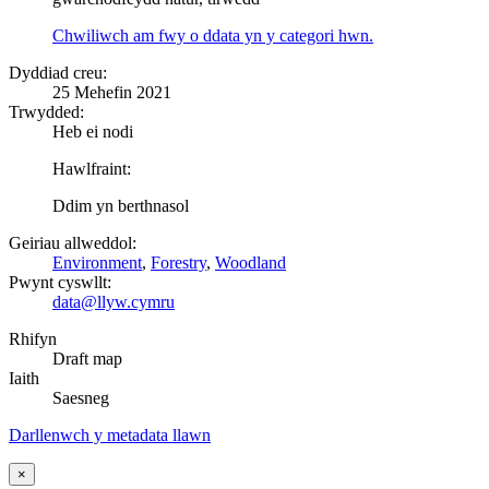
Chwiliwch am fwy o ddata yn y categori hwn.
Dyddiad creu:
25 Mehefin 2021
Trwydded:
Heb ei nodi
Hawlfraint:
Ddim yn berthnasol
Geiriau allweddol:
Environment
,
Forestry
,
Woodland
Pwynt cyswllt:
data@llyw.cymru
Rhifyn
Draft map
Iaith
Saesneg
Darllenwch y metadata llawn
×