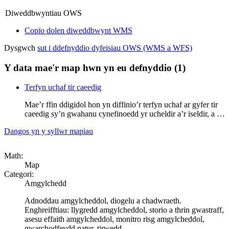
Diweddbwyntiau OWS
Copïo dolen diweddbwynt WMS
Dysgwch
sut i ddefnyddio dyfeisiau OWS (WMS a WFS)
Y data mae'r map hwn yn eu defnyddio (1)
Terfyn uchaf tir caeedig
Mae’r ffin ddigidol hon yn diffinio’r terfyn uchaf ar gyfer tir
caeedig sy’n gwahanu cynefinoedd yr ucheldir a’r iseldir, a …
Dangos yn y syllwr mapiau
Math:
Map
Categori:
Amgylchedd
Adnoddau amgylcheddol, diogelu a chadwraeth.
Enghreifftiau: llygredd amgylcheddol, storio a thrin gwastraff,
asesu effaith amgylcheddol, monitro risg amgylcheddol,
gwarchodfeydd natur, tirwedd