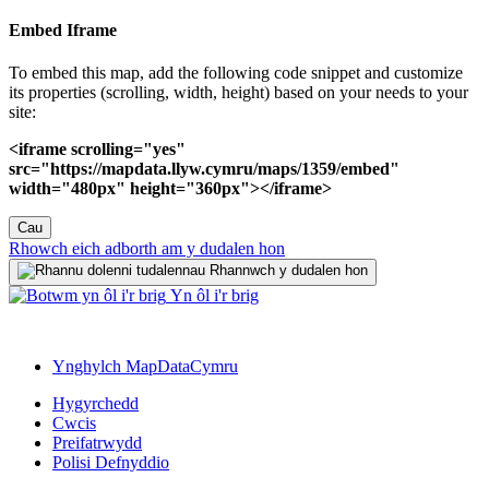
Embed Iframe
To embed this map, add the following code snippet and customize
its properties (scrolling, width, height) based on your needs to your
site:
<iframe scrolling="yes"
src="https://mapdata.llyw.cymru/maps/1359/embed"
width="480px" height="360px"></iframe>
Cau
Rhowch eich adborth am y dudalen hon
Rhannwch y dudalen hon
Yn ôl i'r brig
Ynghylch MapDataCymru
Hygyrchedd
Cwcis
Preifatrwydd
Polisi Defnyddio